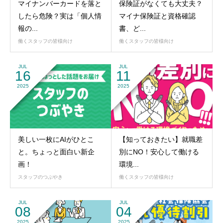
マイナンバーカードを落と
保険証がなくても大丈夫？
したら危険？実は「個人情
マイナ保険証と資格確認
報の...
書、ど...
働くスタッフの皆様向け
働くスタッフの皆様向け
JUL
JUL
16
11
2025
2025
美しい一枚にAIがひとこ
【知っておきたい】就職差
と。ちょっと面白い新企
別にNO！安心して働ける
画！
環境...
スタッフのつぶやき
働くスタッフの皆様向け
JUL
JUL
08
04
2025
2025