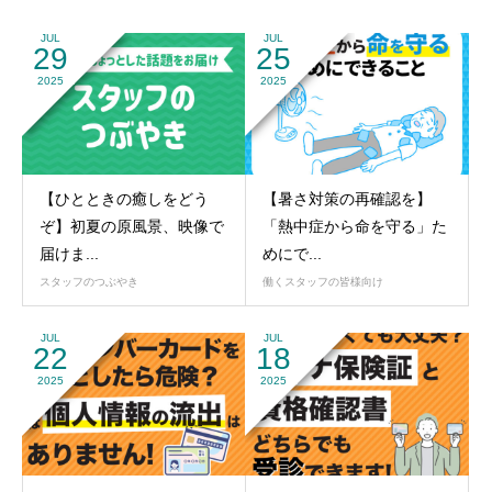
JUL
JUL
29
25
2025
2025
【ひとときの癒しをどう
【暑さ対策の再確認を】
ぞ】初夏の原風景、映像で
「熱中症から命を守る」た
届けま...
めにで...
スタッフのつぶやき
働くスタッフの皆様向け
JUL
JUL
22
18
2025
2025