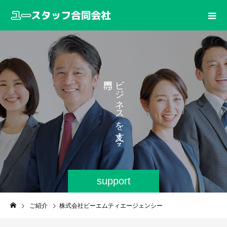
の
ビ
ジ
ネ
ス
を
え
る
support
ご紹介
株式会社ビーエムティエージェンシー