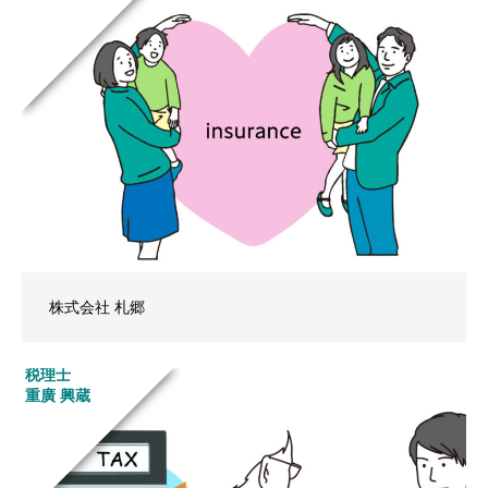
株式会社 札郷
税理士
重廣 興蔵