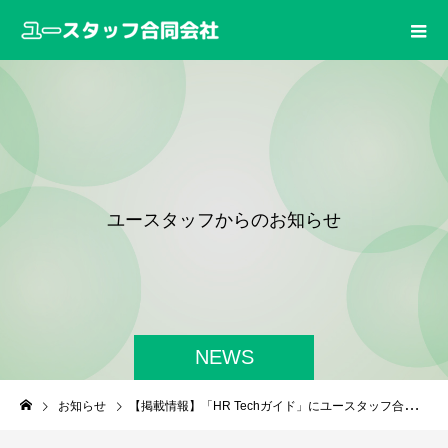
ユ
ー
ス
タ
ッ
フ
か
ら
の
お
知
ら
せ
NEWS
お知らせ
【掲載情報】「HR Techガイド」にユースタッフ合同会社が紹介されました！奈良県のおすすめ派遣会社10選に選出